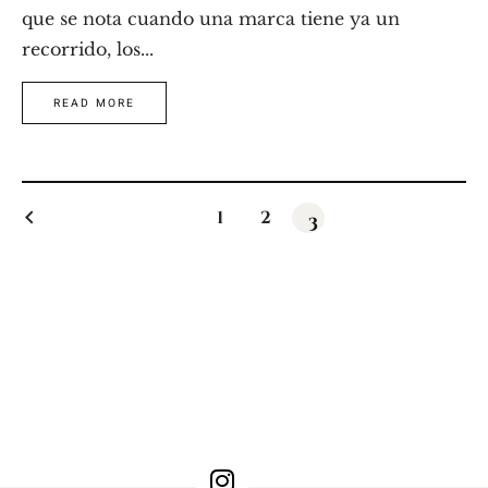
que se nota cuando una marca tiene ya un
recorrido, los...
READ MORE
keyboard_arrow_left
1
2
3