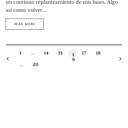
un contínuo replanteamiento de mis bases. Algo
así como volver...
READ MORE
1
…
14
15
17
18
1
keyboard_arrow_left
keyboard_arrow_right
6
…
20