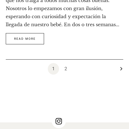
que nos traiga a todos muchas cosas buenas.
Nosotros lo empezamos con gran ilusión,
esperando con curiosidad y expectación la
llegada de nuestro bebé. En dos o tres semanas...
READ MORE
1
2
keyboard_arrow_right