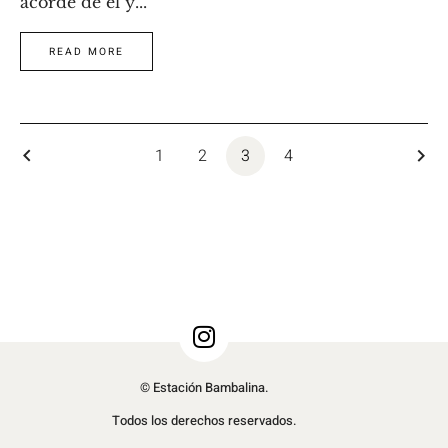
acordé de él y...
READ MORE
keyboard_arrow_left
1
2
3
4
keyboard_arrow_right
© Estación Bambalina.
Todos los derechos reservados.