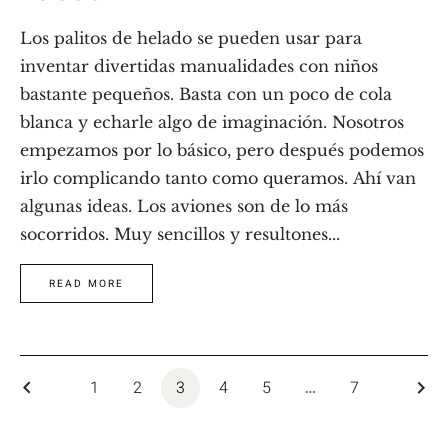
Los palitos de helado se pueden usar para
inventar divertidas manualidades con niños
bastante pequeños. Basta con un poco de cola
blanca y echarle algo de imaginación. Nosotros
empezamos por lo básico, pero después podemos
irlo complicando tanto como queramos. Ahí van
algunas ideas. Los aviones son de lo más
socorridos. Muy sencillos y resultones...
READ MORE
keyboard_arrow_left
1
2
3
4
5
7
keyboard_arrow_right
…